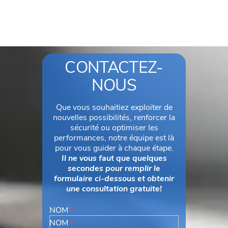
CONTACTEZ-
NOUS
Que vous souhaitiez exploiter de
nouvelles possibilités, renforcer la
sécurité ou optimiser les
performances, notre équipe est là
pour vous guider à chaque étape.
Il ne vous faut que quelques
secondes pour remplir le
formulaire ci-dessous et obtenir
une consultation gratuite!
NOM
*
NOM
*