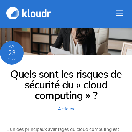
Skip
to
Men
content
MAI
23
2022
Quels sont les risques de
sécurité du « cloud
computing » ?
Articles
L’un des principaux avantages du cloud computing est